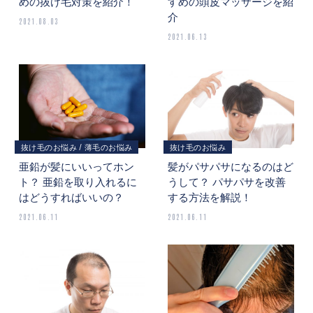
めの抜け毛対策を紹介！
すめの頭皮マッサージを紹
介
2021.08.03
2021.06.13
抜け毛のお悩み
薄毛のお悩み
抜け毛のお悩み
亜鉛が髪にいいってホン
髪がパサパサになるのはど
ト？ 亜鉛を取り入れるに
うして？ パサパサを改善
はどうすればいいの？
する方法を解説！
2021.06.11
2021.06.11