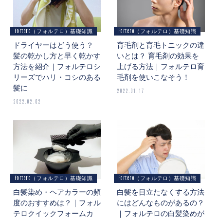
Fortero（フォルテロ）基礎知識
Fortero（フォルテロ）基礎知識
ドライヤーはどう使う？
育毛剤と育毛トニックの違
髪の乾かし方と早く乾かす
いとは？ 育毛剤の効果を
方法を紹介｜フォルテロシ
上げる方法｜フォルテロ育
リーズでハリ・コシのある
毛剤を使いこなそう！
髪に
2022.01.17
2022.02.02
Fortero（フォルテロ）基礎知識
Fortero（フォルテロ）基礎知識
白髪染め・ヘアカラーの頻
白髪を目立たなくする方法
度のおすすめは？｜フォル
にはどんなものがあるの？
テロクイックフォームカ
｜フォルテロの白髪染めが