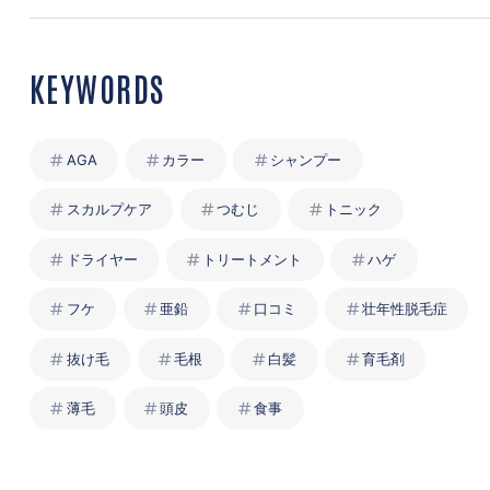
KEYWORDS
AGA
カラー
シャンプー
スカルプケア
つむじ
トニック
ドライヤー
トリートメント
ハゲ
フケ
亜鉛
口コミ
壮年性脱毛症
抜け毛
毛根
白髪
育毛剤
薄毛
頭皮
食事