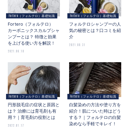
Fortero（フォルテロ）基礎知識
Fortero（フォルテロ）基礎知識
Fortero（フォルテロ）
フォルテロシャンプーの人
カーボニックスカルプシャ
気の秘密とは？口コミを紹
ンプーとは？ 特徴と効果
介
を上げる使い方を解説！
2021.08.31
2021.06.10
Fortero（フォルテロ）基礎知識
Fortero（フォルテロ）基礎知識
円形脱毛症の症状と原因と
白髪染めの方法や塗り方を
は？ 治療には育毛剤も有
紹介！肌についた時はどう
用？｜育毛剤の役割とは
する？｜フォルテロの白髪
染めなら手軽でキレイ！
2022.01.17