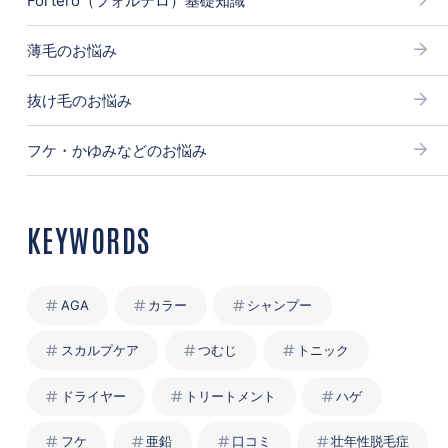
Fortero（フォルテロ）基礎知識
薄毛のお悩み
抜け毛のお悩み
フケ・かゆみなどのお悩み
KEYWORDS
AGA
カラー
シャンプー
スカルプケア
つむじ
トニック
ドライヤー
トリートメント
ハゲ
フケ
亜鉛
口コミ
壮年性脱毛症