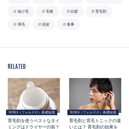
抜け毛
毛根
白髪
育毛剤
薄毛
頭皮
食事
RELATED
Fortero（フォルテロ）基礎知識
Fortero（フォルテロ）基礎知識
育毛剤を使うベストなタイ
育毛剤と育毛トニックの違
ミングはドライヤーの前？
いとは？ 育毛剤の効果を